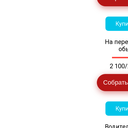
Купи
На пер
об
2 100/
Собрать
Купи
Водите