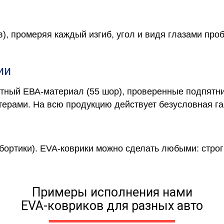
в), промеряя каждый изгиб, угол и видя глазами про
ии
отный ЕВА-материал (55 шор), проверенные подпятни
ерами. На всю продукцию действует безусловная га
 бортики). EVA-коврики можно сделать любыми: строги
Примеры исполнения нами
EVA-ковриков для разных авто