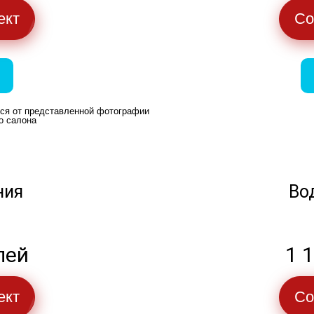
ект
Со
ься от представленной фотографии
о салона
ния
Во
лей
1 
ект
Со