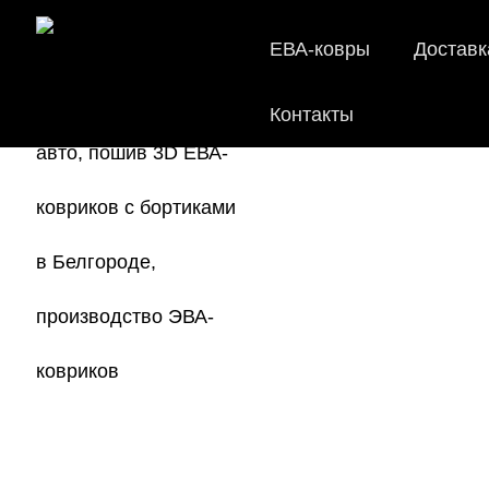
ЕВА-ковры
Доставк
Контакты
EV
Мы
как в ис