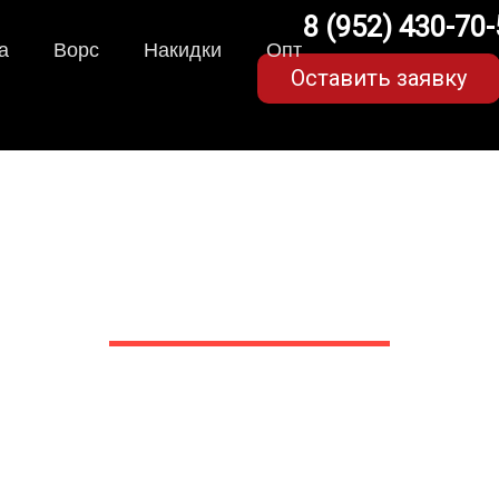
8 (952) 430-70
а
Ворс
Накидки
Опт
Оставить заявку
A-коврики для Opel Astr
в Белгороде
 сами производим НЕУБИВАЕ
EVA-коврики премиум-качеств
полнении с бортиками (3D), так 