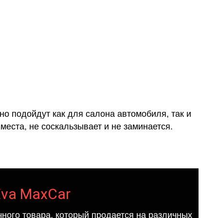
о подойдут как для салона автомобиля, так и
места, не соскальзывает и не заминается.
Eva MaxCar
ного товара, который продается на различных