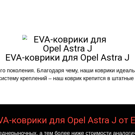
EVA-коврики для Opel Astra J
го поколения. Благодаря чему, наши коврики идеальн
систему креплений – наш коврик крепится в штатные 
VA-коврики для Opel Astra J от 
еднерыночных, а тем более ниже стоимости аналогич