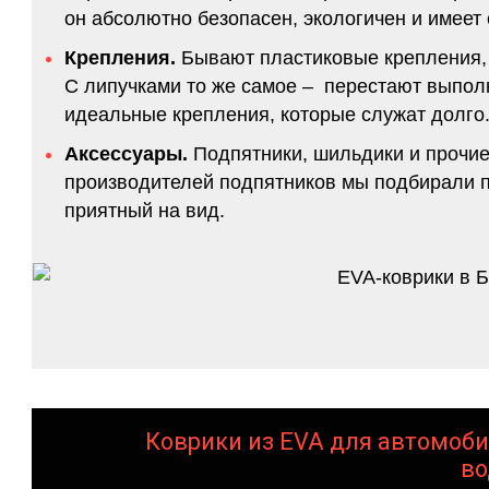
он абсолютно безопасен, экологичен и имее
Крепления.
Бывают пластиковые крепления, 
С липучками то же самое – перестают выполн
идеальные крепления, которые служат долго.
Аксессуары.
Подпятники, шильдики и прочие
производителей подпятников мы подбирали по
приятный на вид.
Коврики из EVA для автомоби
во