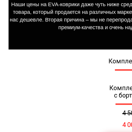
Наши цены на EVA-коврики даже чуть ниже сред
товара, который продается на различных маркет
нас дешевле. Вторая причина – мы не перепрода
премиум-качества и очень на
Компле
Компле
с бор
4 5
4 0