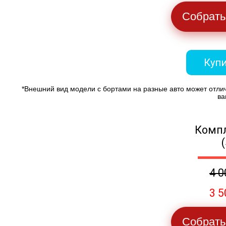
Собрать
Купи
*Внешний вид модели с бортами на разные авто может отли
ва
Компл
4 0
3 5
Собрать