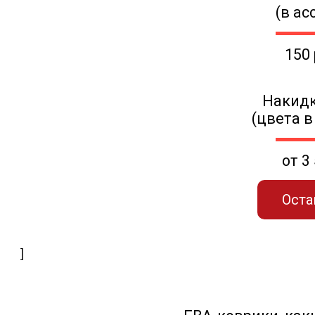
(в ас
150
Накидк
(цвета в
от 3
Оста
]