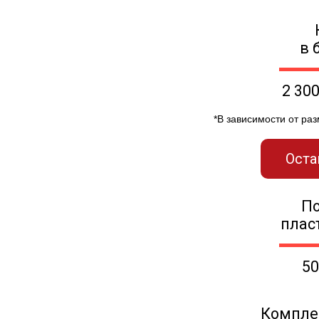
в 
2 30
*В зависимости от ра
Оста
П
плас
50
Компле