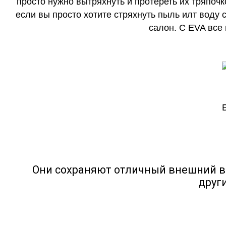
просто нужно вытряхнуть и протереть их тряпочк
если вы просто хотите стряхнуть пыль илт воду с
салон. С EVA все
Они сохраняют отличный внешний в
друг