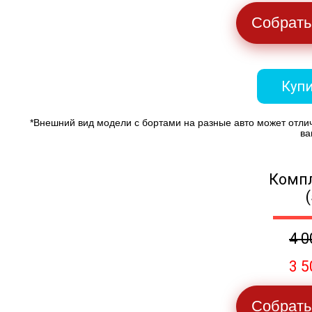
Собрать
Купи
*Внешний вид модели с бортами на разные авто может отли
ва
Компл
4 0
3 5
Собрать