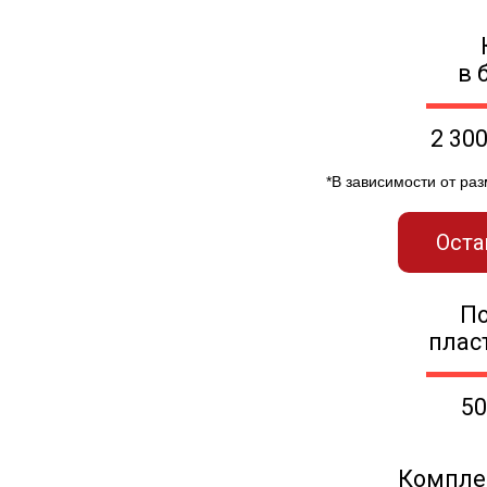
в 
2 30
*В зависимости от ра
Оста
П
плас
50
Компле