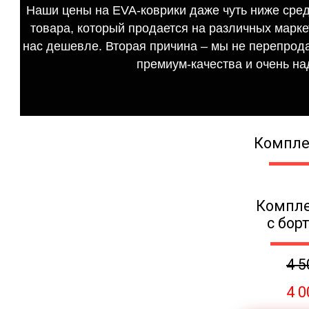
Наши цены на EVA-коврики даже чуть ниже сред
товара, который продается на различных маркет
нас дешевле. Вторая причина – мы не перепрода
премиум-качества и очень на
Компле
Компле
с бор
4 5
4 0