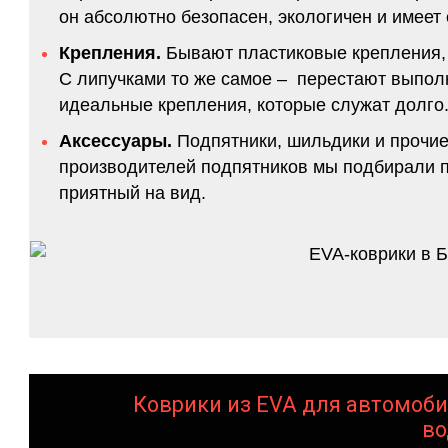
он абсолютно безопасен, экологичен и имее
Крепления.
Бывают пластиковые крепления, 
С липучками то же самое – перестают выполн
идеальные крепления, которые служат долго.
Аксессуары.
Подпятники, шильдики и прочие
производителей подпятников мы подбирали по
приятный на вид.
Коврики из EVA для автомоби
во