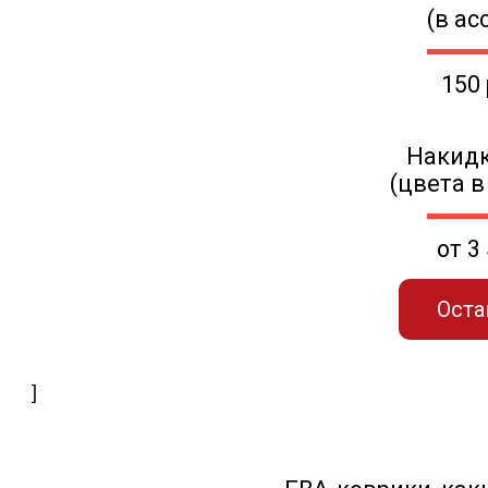
(в ас
150
Накидк
(цвета в
от 3
Оста
]