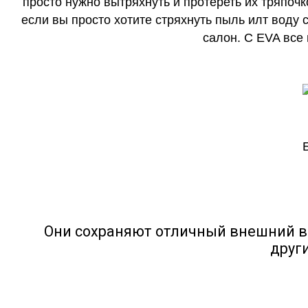
просто нужно вытряхнуть и протереть их тряпочк
если вы просто хотите стряхнуть пыль илт воду с
салон. С EVA все
Они сохраняют отличный внешний в
друг