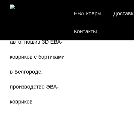
ЕВА-ковры
Доставк
Контакты
EVA-
Мы
как в ис