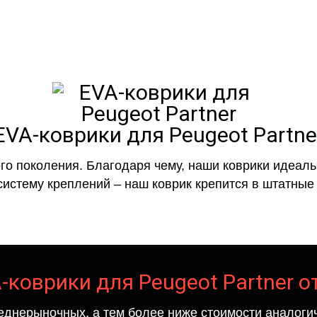
EVA-коврики для Peugeot Partne
го поколения. Благодаря чему, наши коврики идеальн
систему креплений – наш коврик крепится в штатные 
-коврики для Peugeot Partner о
еднерыночных, а тем более ниже стоимости аналогич