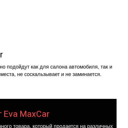
r
о подойдут как для салона автомобиля, так и
места, не соскальзывает и не заминается.
т Eva MaxCar
ного товара, который продается на различных