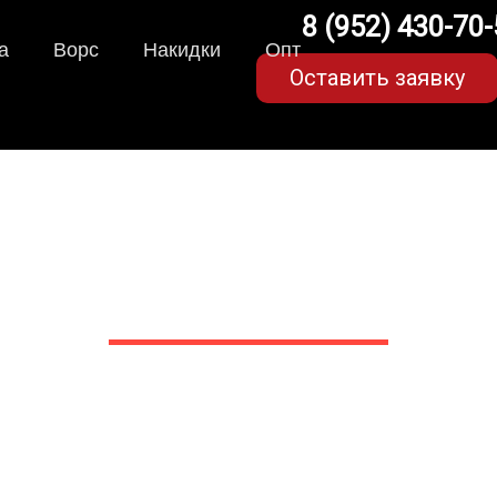
8 (952) 430-70
а
Ворс
Накидки
Опт
Оставить заявку
коврики для Peugeot Pa
в Белгороде
 сами производим НЕУБИВАЕ
EVA-коврики премиум-качеств
полнении с бортиками (3D), так 