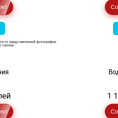
ект
Со
ься от представленной фотографии
о салона
ния
Во
лей
1 
ект
Со