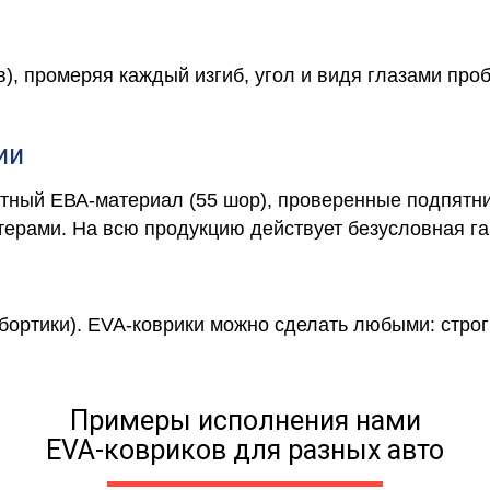
в), промеряя каждый изгиб, угол и видя глазами про
ии
отный ЕВА-материал (55 шор), проверенные подпятни
ерами. На всю продукцию действует безусловная га
 бортики). EVA-коврики можно сделать любыми: строги
Примеры исполнения нами
EVA-ковриков для разных авто