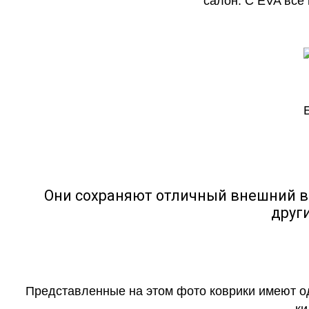
салон. С EVA все
Они сохраняют отличный внешний в
друг
Представленные на этом фото коврики имеют о
ки