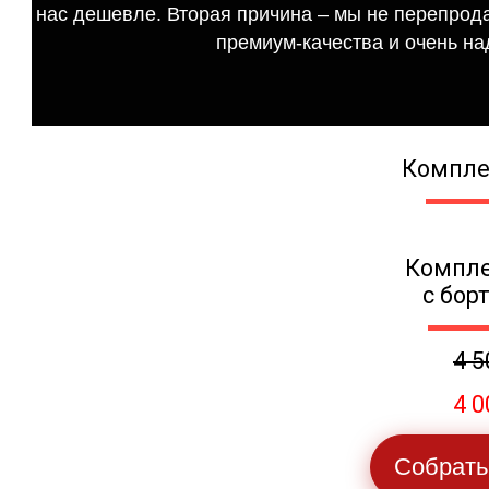
нас дешевле. Вторая причина – мы не перепрода
премиум-качества и очень на
Компле
Компле
с бор
4 5
4 0
Собрать