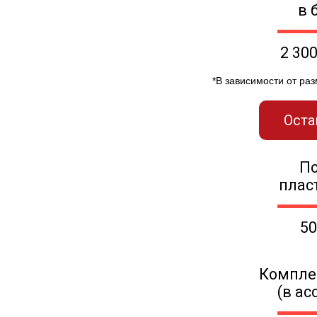
в 
2 30
*В зависимости от ра
Оста
П
плас
50
Компле
(в ас