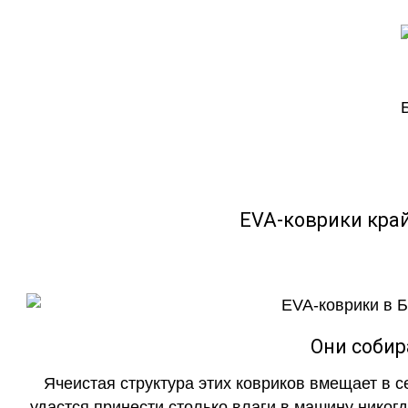
EVA-коврики кра
Они собир
Ячеистая структура этих ковриков вмещает в с
удастся принести столько влаги в машину никогд