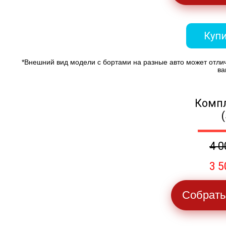
Купи
*Внешний вид модели с бортами на разные авто может отли
ва
Компл
4 0
3 5
Собрать