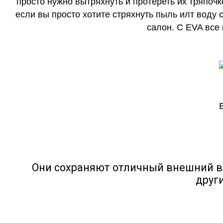
просто нужно вытряхнуть и протереть их тряпочк
если вы просто хотите стряхнуть пыль илт воду с
салон. С EVA все
Они сохраняют отличный внешний в
друг