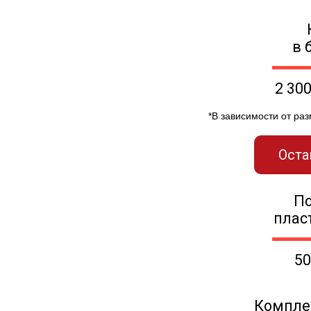
в 
2 30
*В зависимости от ра
Оста
П
плас
50
Компле