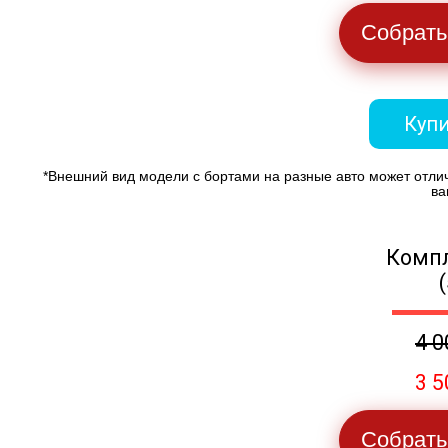
Собрать
Купи
*Внешний вид модели с бортами на разные авто может отли
ва
Компл
4 0
3 5
Собрать