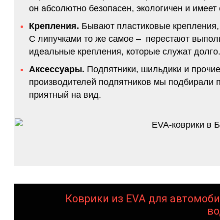
он абсолютно безопасен, экологичен и имее
Крепления.
Бывают пластиковые крепления, 
С липучками то же самое – перестают выполн
идеальные крепления, которые служат долго.
Аксессуары.
Подпятники, шильдики и прочие
производителей подпятников мы подбирали по
приятный на вид.
Коврики из EVA для автомоби
во