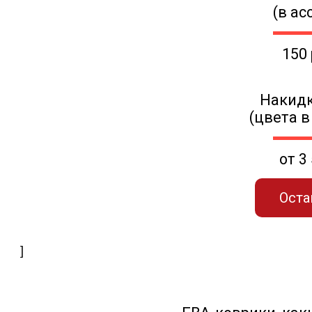
(в ас
150
Накидк
(цвета в
от 3
Оста
]