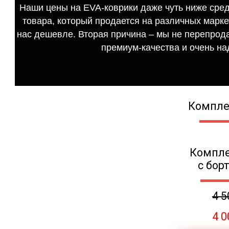
Наши цены на EVA-коврики даже чуть ниже сред
товара, который продается на различных маркет
нас дешевле. Вторая причина – мы не перепрода
премиум-качества и очень на
Компле
Компле
с бор
4 5
4 0