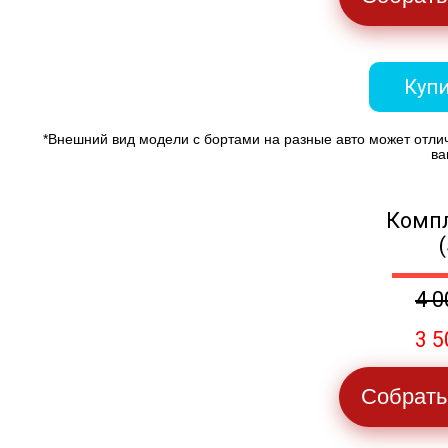
Купи
*Внешний вид модели с бортами на разные авто может отли
ва
Компл
4 0
3 5
Собрать