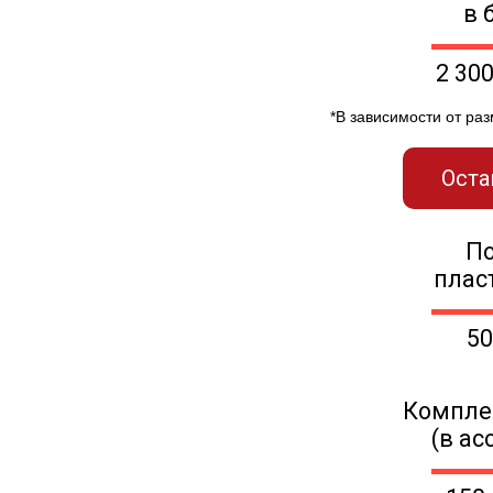
в 
2 30
*В зависимости от ра
Оста
П
плас
50
Компле
(в ас