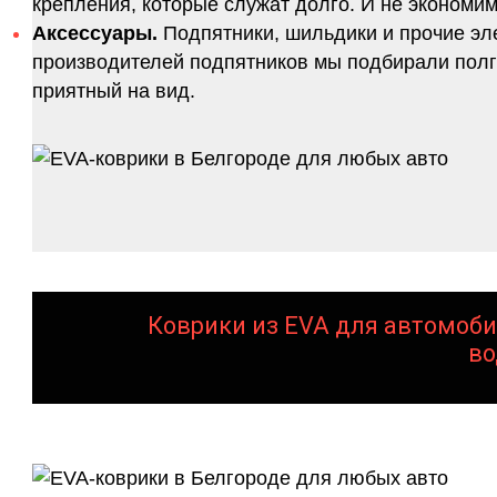
крепления, которые служат долго. И не экономим
Аксессуары.
Подпятники, шильдики и прочие эл
производителей подпятников мы подбирали полго
приятный на вид.
Коврики из EVA для автомоби
во