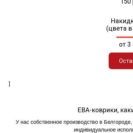
150
Накидк
(цвета в
от 3
Оста
]
ЕВА-коврики, к
У нас собственное производство в Белгороде,
индивидуальное исполн