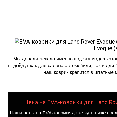
как в исполнении с бо
Evoque (
Мы делали лекала именно под эту модель этог
подойдут как для салона автомобиля, так и для 
наш коврик крепится в штатные м
Цена на EVA-коврики для Land Rov
Наши цены на EVA-коврики даже чуть ниже сред