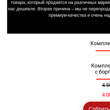
товара, который продается на различных маркет
нас дешевле. Вторая причина – мы не перепрода
премиум-качества и очень на
Компле
Компле
с бор
4 5
4 0
Собрать