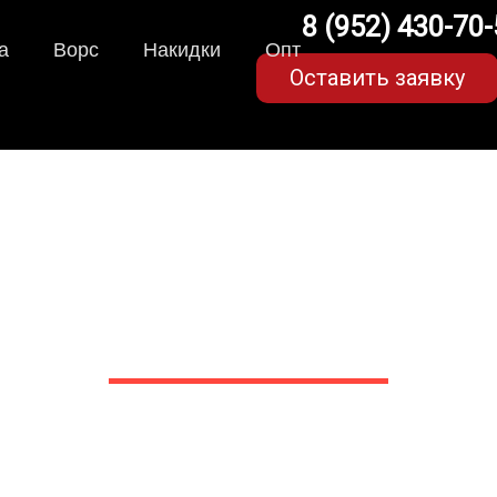
8 (952) 430-70
а
Ворс
Накидки
Опт
Оставить заявку
VA-коврики для Skoda Ye
в Белгороде
 сами производим НЕУБИВАЕ
EVA-коврики премиум-качеств
полнении с бортиками (3D), так 