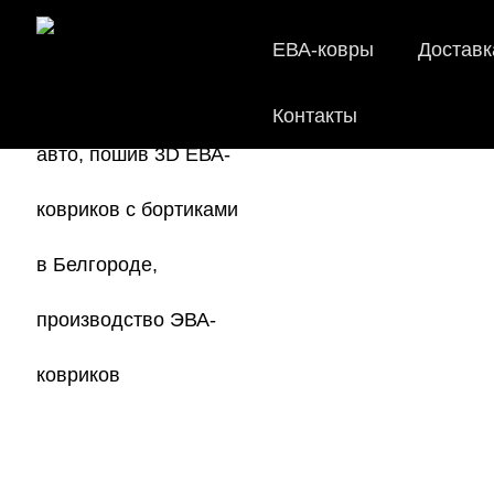
ЕВА-ковры
Доставк
Контакты
E
Мы
как в ис