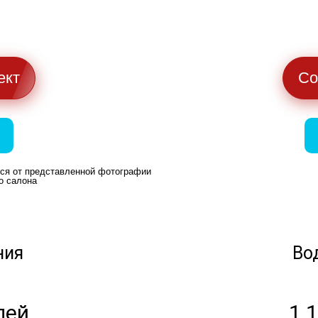
ект
Со
ься от представленной фотографии
о салона
ния
Во
лей
1 