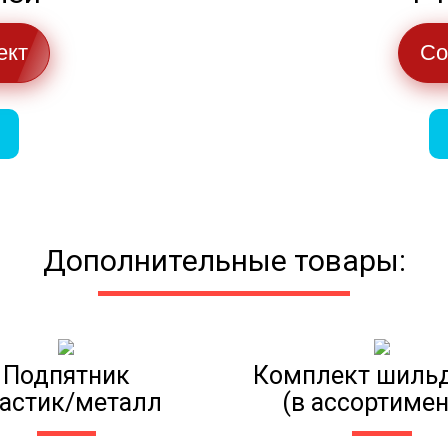
ект
Со
Дополнительные товары:
Подпятник
Комплект шиль
астик/металл
(в ассортимен