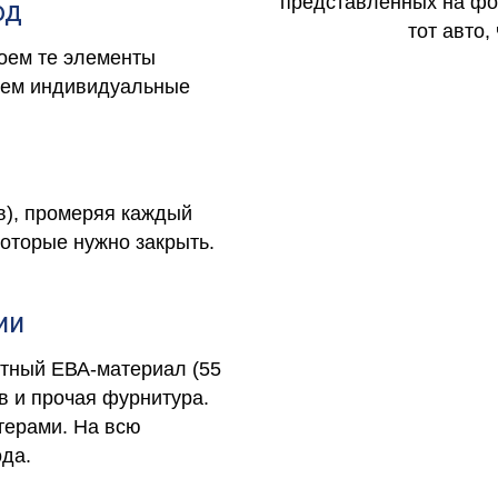
представленных на фот
од
тот авто,
роем те элементы
чтем индивидуальные
в), промеряя каждый
которые нужно закрыть.
ии
отный ЕВА-материал (55
в и прочая фурнитура.
терами. На всю
ода.