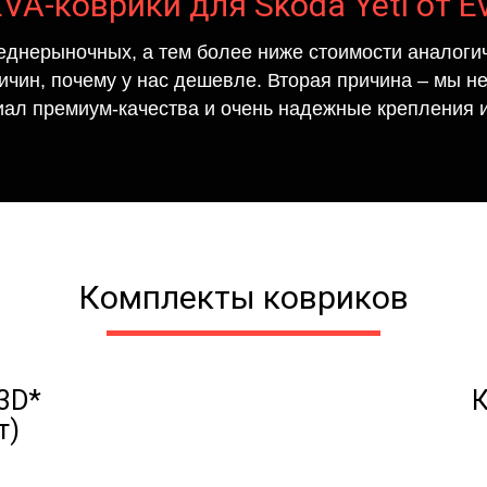
EVA-коврики для Skoda Yeti от E
еднерыночных, а тем более ниже стоимости аналогич
ричин, почему у нас дешевле. Вторая причина – мы н
иал премиум-качества и очень надежные крепления и
Комплекты ковриков
3D*
К
т)