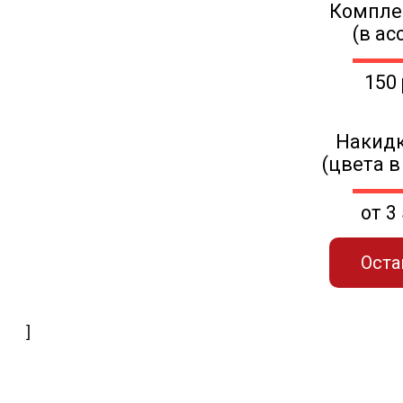
Компле
(в ас
150
Накидк
(цвета в
от 3
Оста
]