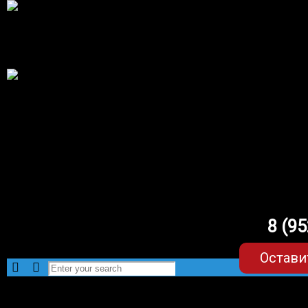
8 (9
Остави