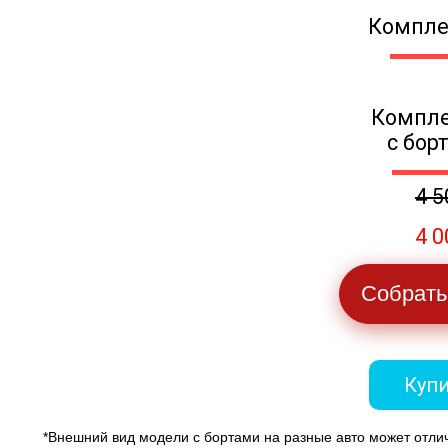
Компле
Компле
с бор
4 5
4 0
Собрать
Купи
*Внешний вид модели с бортами на разные авто может отли