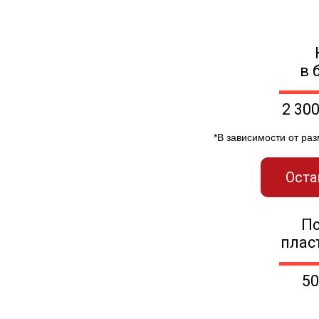
в 
2 30
*В зависимости от ра
Оста
П
плас
50