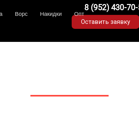
8 (952) 430-70
а
Ворс
Накидки
Опт
Оставить заявку
коврики для Subaru Ou
в Белгороде
 сами производим НЕУБИВАЕ
EVA-коврики премиум-качеств
полнении с бортиками (3D), так 