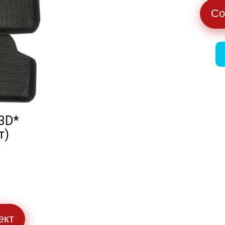
Со
3D*
т)
ект