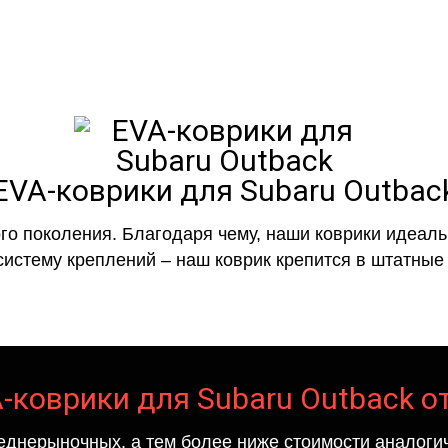
EVA-коврики для Subaru Outbac
го поколения. Благодаря чему, наши коврики идеальн
систему креплений – наш коврик крепится в штатные 
-коврики для Subaru Outback о
еднерыночных, а тем более ниже стоимости аналогич