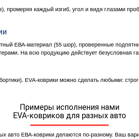
в), промеряя каждый изгиб, угол и видя глазами про
ии
отный ЕВА-материал (55 шор), проверенные подпятни
ерами. На всю продукцию действует безусловная га
 бортики). EVA-коврики можно сделать любыми: строги
Примеры исполнения нами
EVA-ковриков для разных авто
ных авто ЕВА-коврики делаются по-разному. Ваш вар