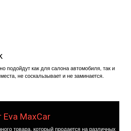
k
о подойдут как для салона автомобиля, так и
места, не соскальзывает и не заминается.
т Eva MaxCar
ного товара, который продается на различных