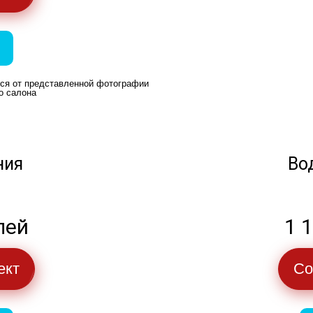
ься от представленной фотографии
о салона
ния
Во
лей
1 
ект
Со