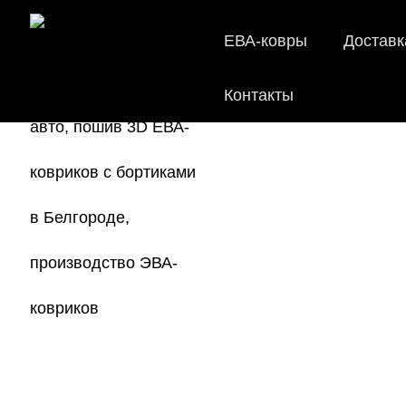
ЕВА-ковры
Доставк
Контакты
EVA-
Мы
как в ис