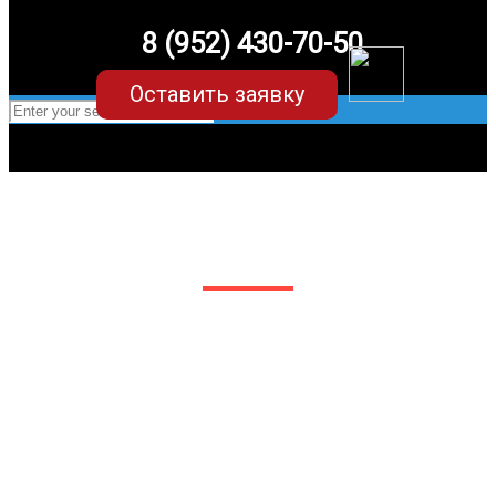
8 (952) 430-70-50
Оставить заявку
EVA-коврики для Toyota Celica
в Белгороде
Мы сами производим НЕУБИВАЕМЫЕ
EVA-коврики премиум-качества
как в исполнении с бортиками (3D),
так и обычные