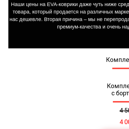
Наши цены на EVA-коврики даже чуть ниже сред
товара, который продается на различных маркет
нас дешевле. Вторая причина – мы не перепрода
премиум-качества и очень на
Компле
Компле
с бор
4 5
4 0