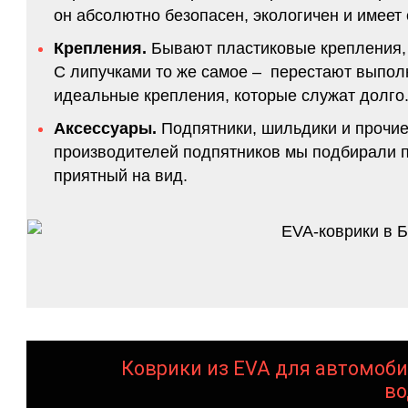
он абсолютно безопасен, экологичен и имее
Крепления.
Бывают пластиковые крепления, 
С липучками то же самое – перестают выполн
идеальные крепления, которые служат долго.
Аксессуары.
Подпятники, шильдики и прочие
производителей подпятников мы подбирали по
приятный на вид.
Коврики из EVA для автомоби
во