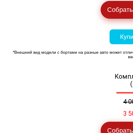
Собрать
Купи
*Внешний вид модели с бортами на разные авто может отли
ва
Компл
4 0
3 5
Собрать