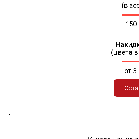
(в ас
150
Накидк
(цвета в
от 3
Оста
]