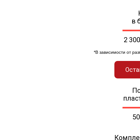
в 
2 30
*В зависимости от ра
Оста
П
плас
50
Компле