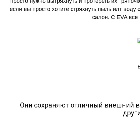
просто нужно вытряхнуть и протереть их тряпочк
если вы просто хотите стряхнуть пыль илт воду с
салон. С EVA все
Они сохраняют отличный внешний в
друг