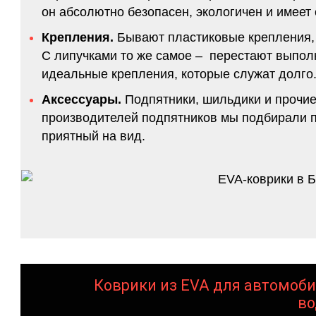
он абсолютно безопасен, экологичен и имее
Крепления.
Бывают пластиковые крепления, 
С липучками то же самое – перестают выполн
идеальные крепления, которые служат долго.
Аксессуары.
Подпятники, шильдики и прочие
производителей подпятников мы подбирали по
приятный на вид.
Коврики из EVA для автомоби
во