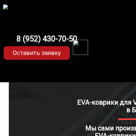
8 (952) 430-70-50
Оставить заявку
EVA-коврики для V
в 
Мы сами прои
EVA-коврики