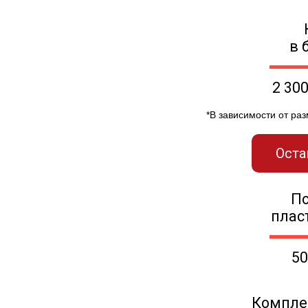
в 
2 30
*В зависимости от ра
Оста
П
плас
50
Компле