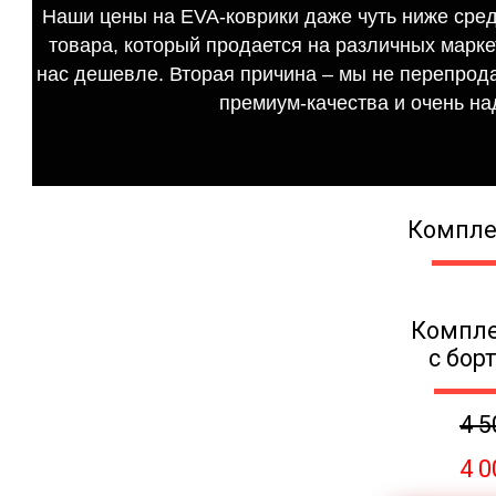
Наши цены на EVA-коврики даже чуть ниже сред
товара, который продается на различных маркет
нас дешевле. Вторая причина – мы не перепрода
премиум-качества и очень на
Компле
Компле
с бор
4 5
4 0