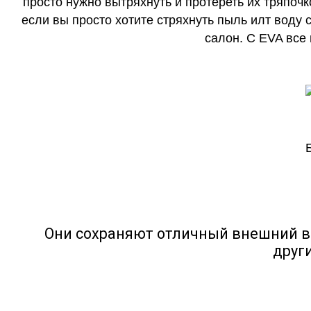
просто нужно вытряхнуть и протереть их тряпочк
если вы просто хотите стряхнуть пыль илт воду с
салон. С EVA все
Они сохраняют отличный внешний в
друг