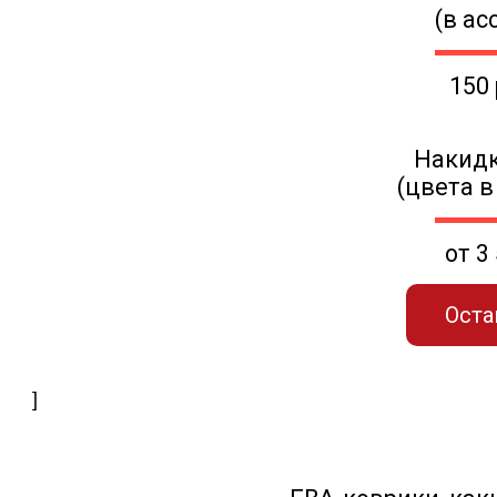
(в ас
150
Накидк
(цвета в
от 3
Оста
]