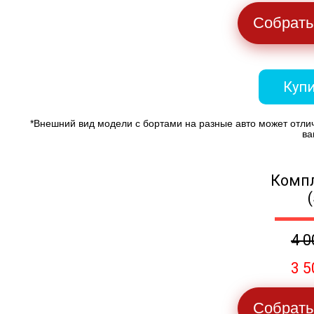
Собрать
Купи
*Внешний вид модели с бортами на разные авто может отли
ва
Компл
4 0
3 5
Собрать