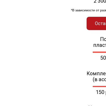
2 30
*В зависимости от ра
Оста
П
плас
50
Компле
(в ас
150