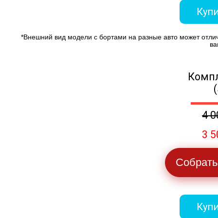
Купи
*Внешний вид модели с бортами на разные авто может отли
ва
Компл
4 0
3 5
Собрать
Купи