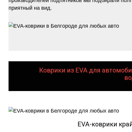
производителей подпятников мы подбирали полго
приятный на вид.
Коврики из EVA для автомоби
во
EVA-коврики кра