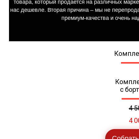
товара, который продается на различных маркет
нас дешевле. Вторая причина – мы не перепрода
премиум-качества и очень на
Компле
Компле
с бор
4 5
4 0
Собрать