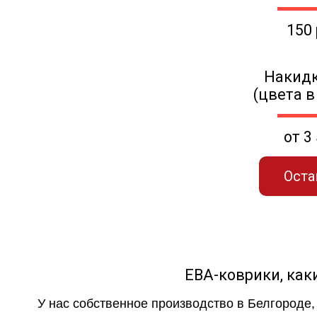
150
Накидк
(цвета в
от 3
Оста
ЕВА-коврики, к
У нас собственное производство в Белгороде,