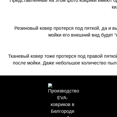
Представленные на этом фото коврики имеют о
ки
Резиновый ковер протерся под пяткой, да и 
мойки его внешний вид будет 
Тканевый ковер тоже протерся под правой пятко
после мойки. Даже небольшое количество пыли