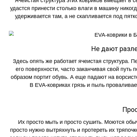
Ячеистая структура этих ковриков вмещает в с
удастся принести столько влаги в машину никогд
удерживается там, а не скапливается под пятко
Не дают разле
Здесь опять же работает ячеистая структура. 
его поверхности, часто заканчивая свой путь 
образом портит обувь. А еще падают на ворсист
В EVA-ковриках грязь и пыль проваливает
Прос
Их просто мыть и просто сушить. Моются обы
просто нужно вытряхнуть и протереть их тряпочк