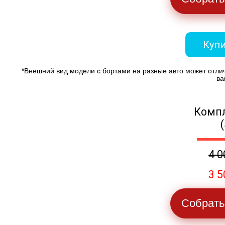
Купи
*Внешний вид модели с бортами на разные авто может отли
ва
Компл
4 0
3 5
Собрать