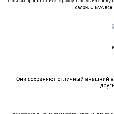
если вы просто хотите стряхнуть пыль илт воду с
салон. С EVA все
Они сохраняют отличный внешний в
друг