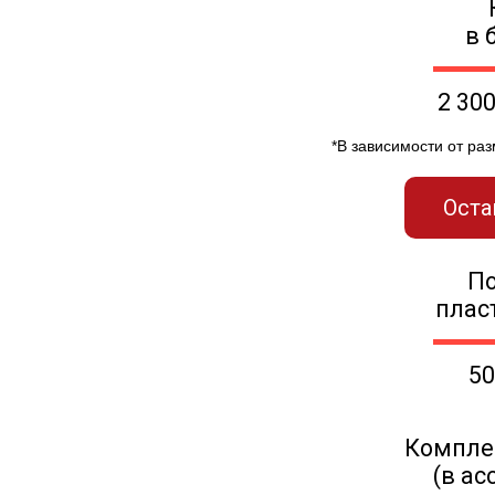
в 
2 30
*В зависимости от ра
Оста
П
плас
50
Компле
(в ас