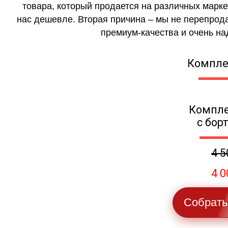
товара, который продается на различных маркет
нас дешевле. Вторая причина – мы не перепрода
премиум-качества и очень на
Компле
Компле
с бор
4 5
4 0
Собрать