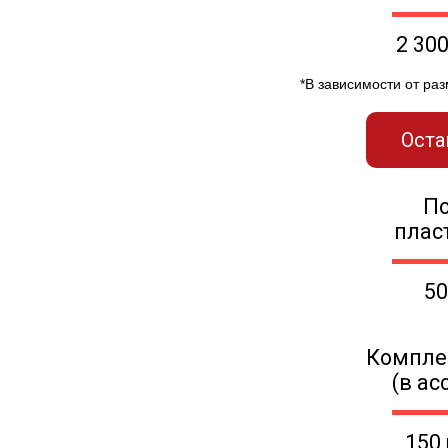
2 30
*В зависимости от ра
Оста
П
плас
50
Компле
(в ас
150