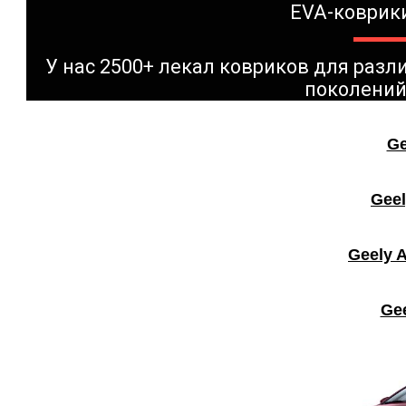
EVA-коврик
У нас 2500+ лекал ковриков для раз
поколений
Ge
Geel
Geely A
Gee