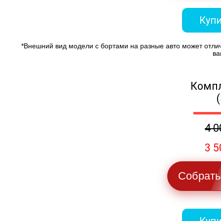
Купи
*Внешний вид модели с бортами на разные авто может отли
ва
Компл
4 0
3 5
Собрать