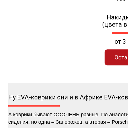
Накидк
(цвета в
от 3
Оста
Ну EVA-коврики они и в Африке EVA-ко
А коврики бывают ОООЧЕНЬ разные. По аналогии 
сидения, но одна – Запорожец, а вторая – Porsch